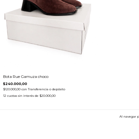
Bota Rue Gamuza choco
$240.000,00
$120.000,00
con
Transferencia o depósito
12
cuotas sin interés de
$20.000,00
Al navegar p