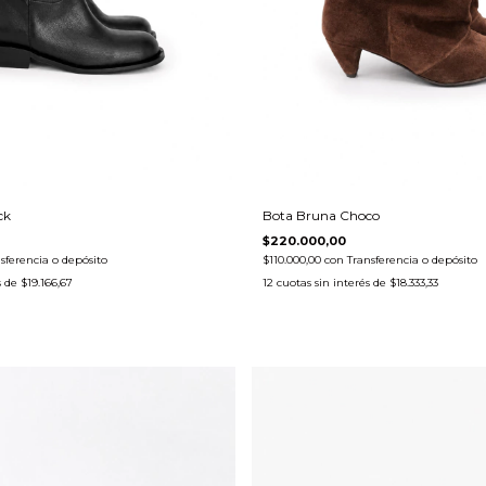
ck
Bota Bruna Choco
$220.000,00
sferencia o depósito
$110.000,00
con
Transferencia o depósito
s de
$19.166,67
12
cuotas sin interés de
$18.333,33