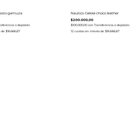
choco gamuza
Nautico Gekke choco leather
$200.000,00
nsferencia o depósito
$100.000,00
con
Transferencia o depósito
s de
$16.666,67
12
cuotas sin interés de
$16.666,67