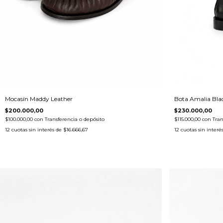
Mocasín Maddy Leather
Bota Amalia Bla
$200.000,00
$230.000,00
$100.000,00
con
Transferencia o depósito
$115.000,00
con
Tran
12
cuotas sin interés de
$16.666,67
12
cuotas sin interé