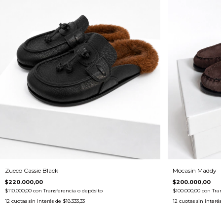
Zueco Cassie Black
Mocasín Maddy
$220.000,00
$200.000,00
$110.000,00
con
Transferencia o depósito
$100.000,00
con
Tra
12
cuotas sin interés de
$18.333,33
12
cuotas sin interé