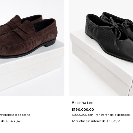
Balerina Lexi
$190.000,00
nsferencia o depósito
$95.000,00
con
Transferencia o depósito
s de
$16.666,67
12
cuotas sin interés de
$15.833,33