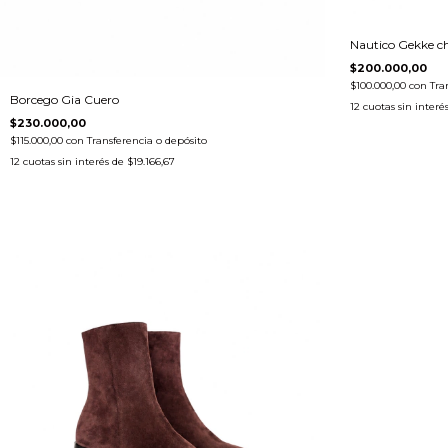
Nautico Gekke 
$200.000,00
$100.000,00
con
Tra
Borcego Gia Cuero
12
cuotas sin interé
$230.000,00
$115.000,00
con
Transferencia o depósito
12
cuotas sin interés de
$19.166,67