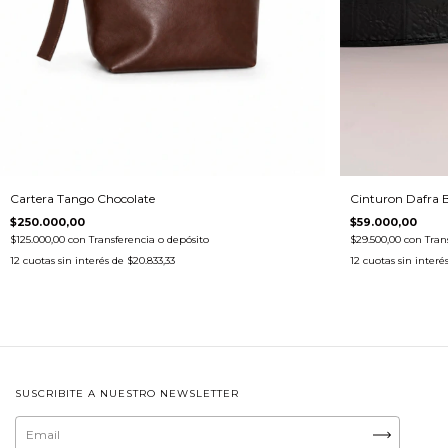
Cartera Tango Chocolate
Cinturon Dafra 
$250.000,00
$59.000,00
$125.000,00
con
Transferencia o depósito
$29.500,00
con
Tran
12
cuotas sin interés de
$20.833,33
12
cuotas sin interé
SUSCRIBITE A NUESTRO NEWSLETTER