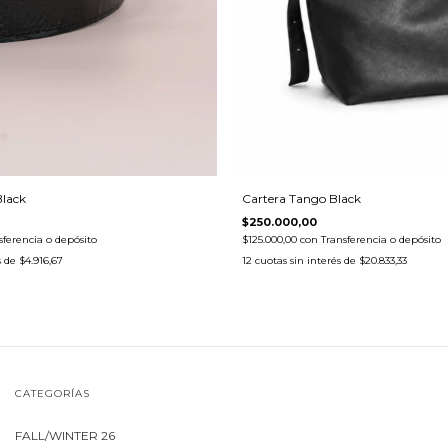
Black
Cartera Tango Black
$250.000,00
sferencia o depósito
$125.000,00
con
Transferencia o depósito
s de
$4.916,67
12
cuotas sin interés de
$20.833,33
CATEGORÍAS
FALL/WINTER 26