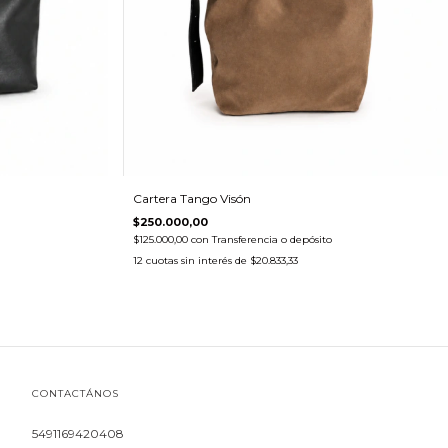
Cartera Tango Visón
$250.000,00
$125.000,00
con
Transferencia o depósito
12
cuotas sin interés de
$20.833,33
CONTACTÁNOS
5491169420408