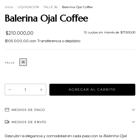
Inicio
.
LIQUIDACION
.
TALLE 36
.
Balerina Ojal Coffee
Balerina Ojal Coffee
$210.000,00
12
cuotas sin interés de
$17.500,00
$105.000,00
con
Transferencia o depósito
36
TALLE
¡No te lo pierdas, es el último!
MEDIOS DE PAGO
MEDIOS DE ENVÍO
Descubrí la elegancia y comodidad en cada paso con la
Balerina Ojal