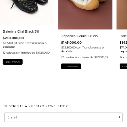
Balerina Ojal Black 36
Zapatilla Gekke Crudo
Bale
$210.000,00
$145.000,00
$14
$105.000,00
con
Transferencia o
depósito
$72.500,00
con
Transferencia o
$71.0
depósito
depós
12
cuotas sin interés de
$17.500,00
12
cuotas sin interés de
$12.083,33
12
cu
COMPRAR
COMPRAR
CO
SUSCRIBITE A NUESTRO NEWSLETTER