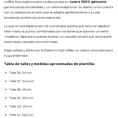
coffee
. Esta balerina está confeccionada en
cuero 100% genuino
,
garantizando durabilidad y un calce excepcional. Su diseño único cuenta
con un elástico en el talón que se adapta perfectamente a tu pie,
brindando confort durante todo el día.
Lo que la hace especial son los numerosos ojalillos que recorren desde el
talón hasta la punta, combinados con cordones que aportan un estilo
moderno. Ideal para quienes buscan un calzado versátil que acompañe
tanto looks casuales como formales.
Elegí calidad y estilo con la Balerina Ojal coffee, un clásico renovado para
tu guardarropa.
Tabla de talles y medidas aproximadas de plantilla:
Talle 36: 24 cm
Talle 37: 24,5 cm
Talle 38: 25 cm
Talle 39: 25,5 cm
Talle 40: 26 cm
Talle 41: 26,5 cm