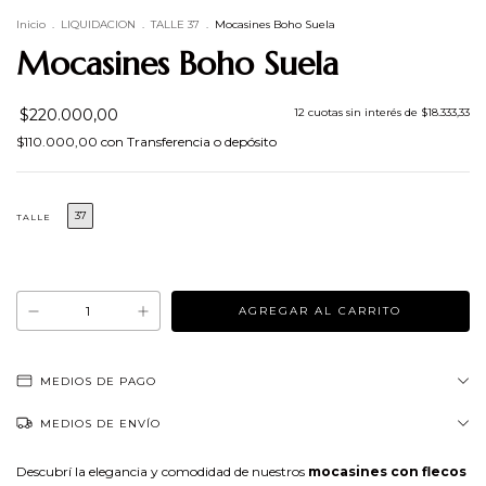
Inicio
.
LIQUIDACION
.
TALLE 37
.
Mocasines Boho Suela
Mocasines Boho Suela
$220.000,00
12
cuotas sin interés de
$18.333,33
$110.000,00
con
Transferencia o depósito
37
TALLE
¡No te lo pierdas, es el último!
MEDIOS DE PAGO
MEDIOS DE ENVÍO
Descubrí la elegancia y comodidad de nuestros
mocasines con flecos