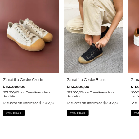
Zapatilla Gekke Crudo
Zapatilla Gekke Black
Zapa
$145.000,00
$145.000,00
$16
$72.500,00
con
Transferencia o
$72.500,00
con
Transferencia o
$80.
depósito
depósito
depós
12
cuotas sin interés de
$12.083,33
12
cuotas sin interés de
$12.083,33
12
cu
COMPRAR
COMPRAR
CO