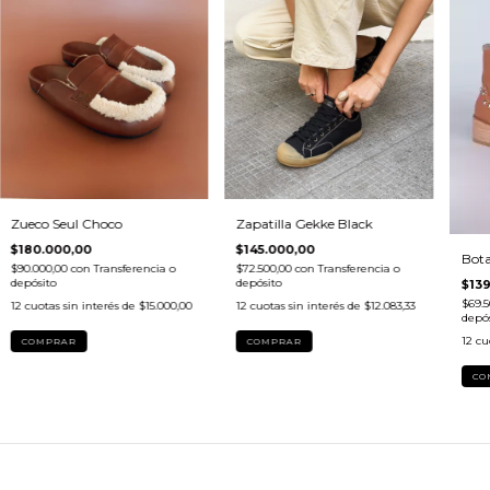
Zueco Seul Choco
Zapatilla Gekke Black
$180.000,00
$145.000,00
Bot
$90.000,00
con
Transferencia o
$72.500,00
con
Transferencia o
depósito
depósito
$13
$69.
12
cuotas sin interés de
$15.000,00
12
cuotas sin interés de
$12.083,33
depós
12
cu
COMPRAR
COMPRAR
CO